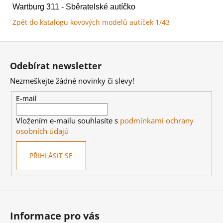
Wartburg 311 - Sběratelské autíčko
Zpět do katalogu kovových modelů autíček 1/43
Z
á
Odebírat newsletter
p
Nezmeškejte žádné novinky či slevy!
a
t
E-mail
í
Vložením e-mailu souhlasíte s
podmínkami ochrany
osobních údajů
PŘIHLÁSIT SE
Informace pro vás