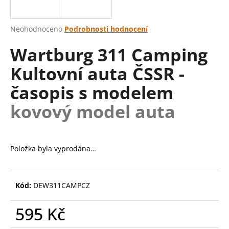
a
j
Průměrné
Neohodnoceno
Podrobnosti hodnocení
í
hodnocení
Wartburg 311 Camping
produktu
t
je
?
Kultovní auta ČSSR -
0,0
z
časopis s modelem
5
hvězdiček.
kovový model auta
HLEDAT
Položka byla vyprodána…
D
o
p
Kód:
DEW311CAMPCZ
o
r
595 Kč
u
Měrná