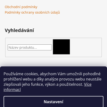
Obchodní podmínky
Podmínky ochrany osobních údajů
Vyhledávání
HLEDAT
Kontakt
Používáme cookies, abychom Vám umožnili pohodlné
prohlížení webu a díky analýze provozu webu neustále
podkova-shop
@
seznam.cz
zlepšovali jeho funkce, výkon a použitelnost.
Více
+420 704 397 000
informací
Nastavení