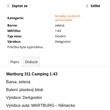
č
cena:
u
Zeptat se
Sdílet
j
Modely osobních
e
Kategorie
:
automobilů
m
Barva
:
zelená
e
Měřítko
:
1:43
Typ vozu
:
Osobní
Výrobce
:
DeAgostini
AGE
OF
Položka byla vyprodána…
SIGMAR:
BATTLEFORCE:
CITIES
Popis
Diskuze
OF
SIGMAR
-
Wartburg 311 Camping 1:43
FOUNDING
FORAY
Barva: zelená
3
Balení: plastový blistr
999
Kč
Výrobce: DeAgostini
Výrobce auta: WARTBURG – Německo