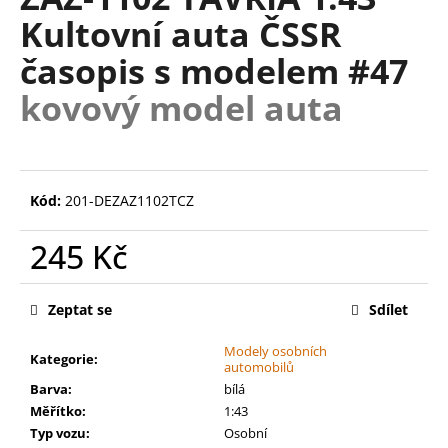
je
a
Kultovní auta ČSSR
0,0
z
j
časopis s modelem #47
5
í
hvězdiček.
kovový model auta
t
?
Kód:
201-DEZAZ1102TCZ
HLEDAT
245 Kč
Měrná
cena:
Zeptat se
Sdílet
D
o
Modely osobních
Kategorie
:
p
automobilů
o
Barva
:
bílá
r
Měřítko
:
1:43
u
Typ vozu
:
Osobní