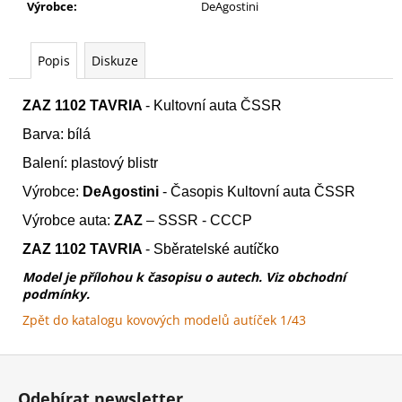
č
Výrobce
:
DeAgostini
u
j
e
Popis
Diskuze
m
e
ZAZ 1102 TAVRIA
- Kultovní auta ČSSR
Barva: bílá
WARHAMMER
Balení: plastový blistr
40000:
RED
Výrobce:
DeAgostini
- Časopis Kultovní auta ČSSR
CORSAIRS
-
Výrobce auta:
ZAZ
– SSSR - CCCP
BATTLEFORCE
-
ZAZ 1102 TAVRIA
- Sběratelské autíčko
LORDS
OF
Model je přílohou k časopisu o autech
. Viz
obchodní
THE
podmínky.
MAELSTROM
Zpět do katalogu kovových modelů autíček 1/43
3
999
Z
Kč
á
Odebírat newsletter