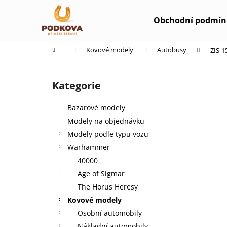
K
Přejít
na
o
Obchodní podmín
obsah
Zpět
Zpět
š
do
do
í
Domů
Kovové modely
Autobusy
ZIS-1
k
obchodu
obchodu
P
o
Kategorie
Přeskočit
s
kategorie
t
Bazarové modely
r
Modely na objednávku
a
Modely podle typu vozu
n
Warhammer
n
40000
í
Age of Sigmar
p
The Horus Heresy
a
Kovové modely
n
Osobní automobily
e
Nákladní automobily