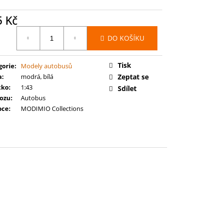
ECOND SEASON
5 Kč
ná
DO KOŠÍKU
:
Tisk
gorie
:
Modely autobusů
a
:
modrá, bílá
Zeptat se
tko
:
1:43
Sdílet
vozu
:
Autobus
bce
:
MODIMIO Collections