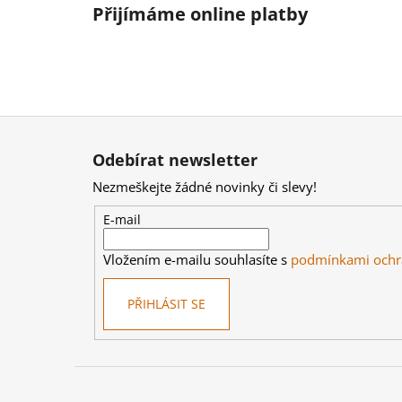
Přijímáme online platby
Z
á
Odebírat newsletter
p
Nezmeškejte žádné novinky či slevy!
a
t
E-mail
í
Vložením e-mailu souhlasíte s
podmínkami ochr
PŘIHLÁSIT SE