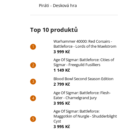
Piráti - Desková hra
Top 10 produktů
Warhammer 40000: Red Corsairs -
Battleforce - Lords of the Maelstrom
3 999 Kč
Age Of Sigmar: Battleforce: Cities of
Sigmar - Freeguild Fusilliers
1 149 Kč
Blood Bowl Second Season Edition
2 799 Kč
Age Of Sigmar: Battleforce: Flesh-
Eater - Charnelgrand Jury
3 995 Kč
Age Of Sigmar: Battleforce:
Maggotkin of Nurgle - Shudderblight
Cyst
3 995 Kč