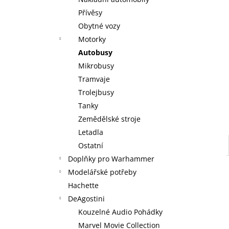
WARHAMMER 40000: RED CORSAIRS -
l
BATTLEFORCE - LORDS OF THE
Přívěsy
MAELSTROM
Obytné vozy
3 999 Kč
Motorky
Autobusy
Mikrobusy
Tramvaje
Trolejbusy
Tanky
Zemědělské stroje
Letadla
Ostatní
Doplňky pro Warhammer
Modelářské potřeby
Hachette
DeAgostini
Kouzelné Audio Pohádky
Marvel Movie Collection