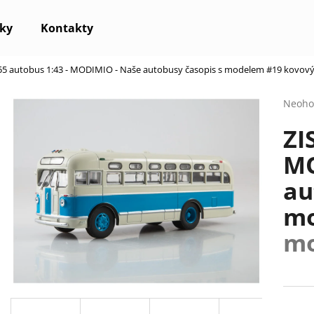
ky
Kontakty
55 autobus 1:43 - MODIMIO - Naše autobusy časopis s modelem #19
kovový
Co potřebujete najít?
Průmě
Neoho
hodno
ZI
produ
HLEDAT
je
MO
0,0
z
au
5
Doporučujeme
hvězdi
mo
mo