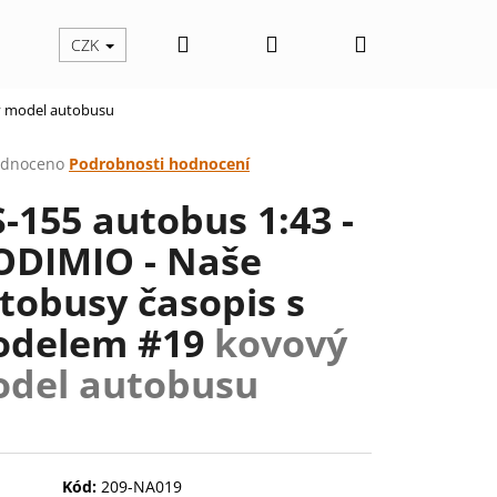
Hledat
Přihlášení
Nákupní
CZK
 model autobusu
košík
rné
dnoceno
Podrobnosti hodnocení
cení
S-155 autobus 1:43 -
ktu
DIMIO - Naše
tobusy časopis s
ček.
delem #19
kovový
del autobusu
Následující
Kód:
209-NA019