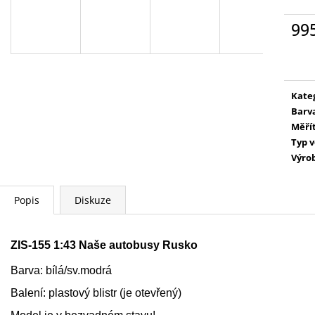
AGE OF SIGMAR: BATTLEFORCE: CITIES
BLOOD BOWL S
OF SIGMAR - FREEGUILD FUSILLIERS
EDITION
99
1 149 Kč
2 799 Kč
Měr
cena
Kate
Barv
Měří
Typ 
Výro
Popis
Diskuze
ZIS-155 1:43 Naše autobusy Rusko
Barva: bílá/sv.modrá
Balení: plastový blistr (je otevřený)