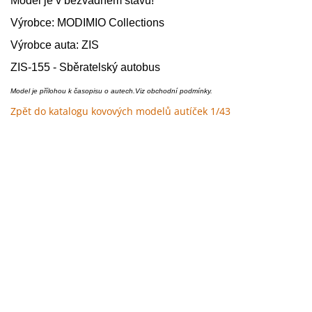
Model je v bezvadném stavu!
Výrobce: MODIMIO Collections
Výrobce auta: ZIS
ZIS-155
- Sběratelský autobus
Model je přílohou k časopisu o autech.Viz obchodní podmínky.
Zpět do katalogu kovových modelů autíček 1/43