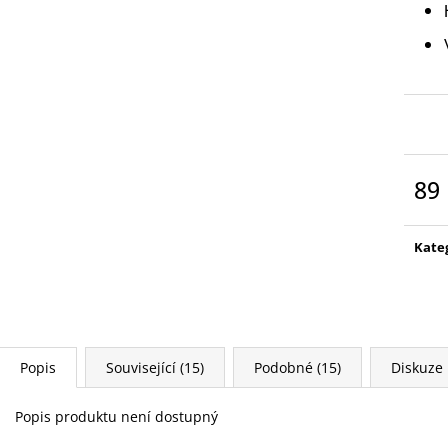
WARHAMMER 40000: EMPERORS
AGE OF SIGMAR:
CHILDREN - LORDS OF EXCESS
EATER - CHARN
EMPERORS CHILDREN - LORDS OF
3 995 Kč
EXCESS
3 799 Kč
89
Měr
cena
Kate
Popis
Související (15)
Podobné (15)
Diskuze
Popis produktu není dostupný