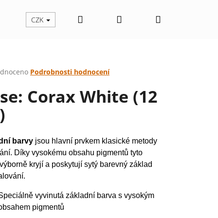
Hledat
Přihlášení
Nákupní
CZK
košík
rné
dnoceno
Podrobnosti hodnocení
cení
se: Corax White (12
ktu
)
ček.
dní
barvy
jsou hlavní prvkem
klasické metody
ání. Díky vysokému obsahu pigmentů tyto
výborně kryjí a poskytují sytý barevný základ
alování.
Speciálně vyvinutá základní barva s vysokým
Následující
obsahem pigmentů