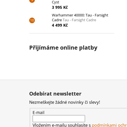
Cyst
3 995 Kč
Warhammer 40000: Tau - Farsight
Cadre
Tau - Farsight Cadre
4 499 Kč
Přijímáme online platby
Z
á
Odebírat newsletter
p
Nezmeškejte žádné novinky či slevy!
a
t
E-mail
í
Vložením e-mailu souhlasíte s
podmínkami ochr