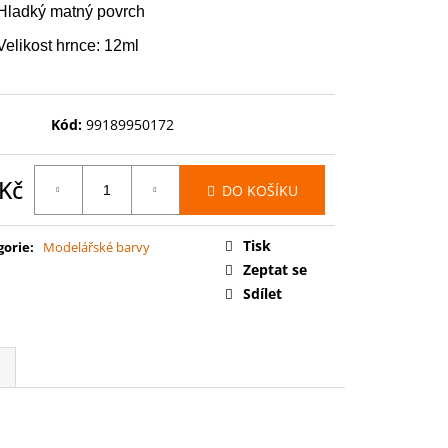
 BATTLEFORCE: FLESH-
Hladký matný povrch
ELGRAND JURY
Velikost hrnce: 12ml
Kód:
99189950172
 Kč
DO KOŠÍKU
ná
:
Tisk
gorie
:
Modelářské barvy
Zeptat se
Sdílet