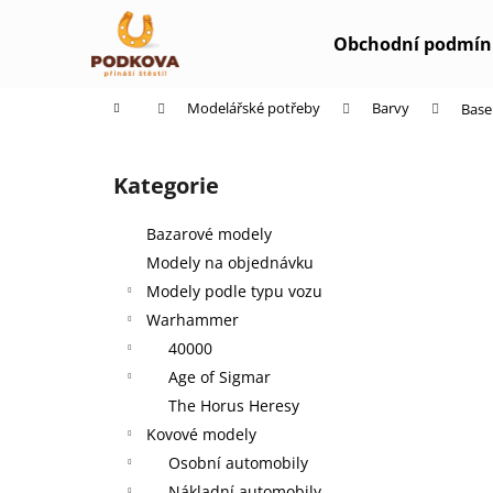
K
Přejít
na
o
Obchodní podmín
obsah
Zpět
Zpět
š
do
do
í
Domů
Modelářské potřeby
Barvy
Base
k
obchodu
obchodu
P
o
Kategorie
Přeskočit
s
kategorie
t
Bazarové modely
r
Modely na objednávku
a
Modely podle typu vozu
n
Warhammer
n
40000
í
Age of Sigmar
p
The Horus Heresy
a
Kovové modely
n
Osobní automobily
e
Nákladní automobily