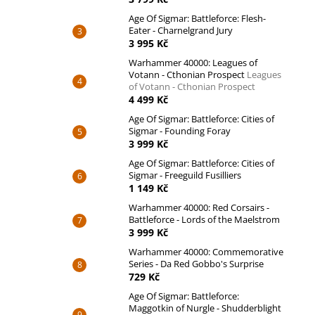
Age Of Sigmar: Battleforce: Flesh-
Eater - Charnelgrand Jury
3 995 Kč
Warhammer 40000: Leagues of
Votann - Cthonian Prospect
Leagues
of Votann - Cthonian Prospect
4 499 Kč
Age Of Sigmar: Battleforce: Cities of
Sigmar - Founding Foray
3 999 Kč
Age Of Sigmar: Battleforce: Cities of
Sigmar - Freeguild Fusilliers
1 149 Kč
Warhammer 40000: Red Corsairs -
Battleforce - Lords of the Maelstrom
3 999 Kč
Warhammer 40000: Commemorative
Series - Da Red Gobbo's Surprise
729 Kč
Age Of Sigmar: Battleforce:
Maggotkin of Nurgle - Shudderblight