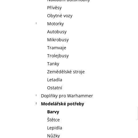
WARHAMMER 40000: EMPERORS
l
CHILDREN - BLISSBOUND WARBAND
Přívěsy
EMPERORS CHILDREN - BLISSBOUND
Obytné vozy
WARBAND
Motorky
4 499 Kč
Autobusy
Mikrobusy
Tramvaje
Trolejbusy
Tanky
Zemědělské stroje
Letadla
Ostatní
Doplňky pro Warhammer
Modelářské potřeby
Barvy
Štětce
Lepidla
Nůžky