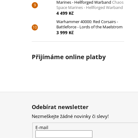
Marines - Hellforged Warband
Chaos
Space Marines - Hellforged Warband
4 499 Kč
Warhammer 40000: Red Corsairs -
Battleforce - Lords of the Maelstrom
3 999 Kč
Přijímáme online platby
Z
á
Odebírat newsletter
p
Nezmeškejte žádné novinky či slevy!
a
t
E-mail
í