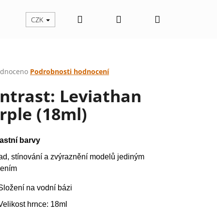
Hledat
Přihlášení
Nákupní
CZK
košík
rné
dnoceno
Podrobnosti hodnocení
cení
ntrast: Leviathan
ktu
rple (18ml)
ček.
astní barvy
ad, stínování a zvýraznění modelů jediným
ením
Složení na vodní bázi
Následující
Velikost hrnce: 18ml