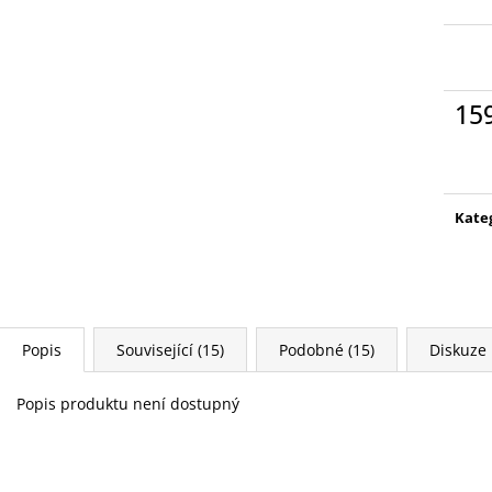
PETR PAN - KNIHA S FIGURKOU
WARHAMMER 400
KOUZELNÉ AUDIO POHÁDKY DISNEY
SPEARHEAD FO
#68 - DEAGOSTINI
PETR PAN - KNIHA S
4 399 Kč
FIGURKOU
269 Kč
15
Měr
cena
Kate
Popis
Související (15)
Podobné (15)
Diskuze
Popis produktu není dostupný