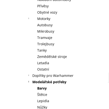
KOUZELNÉ DETSTVÍ ANNY A ELSY -
l
KNIHA S FIGURKOU KOUZELNÉ AUDIO
Přívěsy
POHÁDKY DISNEY #117 - DEAGOSTINI
Obytné vozy
KOUZELNÉ DETSTVÍ ANNY A ELSY -
DEAGOSTINI
Motorky
269 Kč
Autobusy
Mikrobusy
Tramvaje
Trolejbusy
Tanky
Zemědělské stroje
Letadla
Ostatní
Doplňky pro Warhammer
Modelářské potřeby
Barvy
Štětce
Lepidla
Nůžky