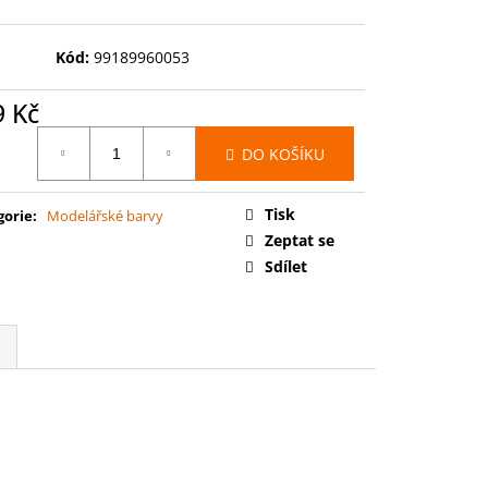
00: SPACE MARINES -
RCE
Kód:
99189960053
9 Kč
ná
DO KOŠÍKU
:
Tisk
gorie
:
Modelářské barvy
Zeptat se
Sdílet