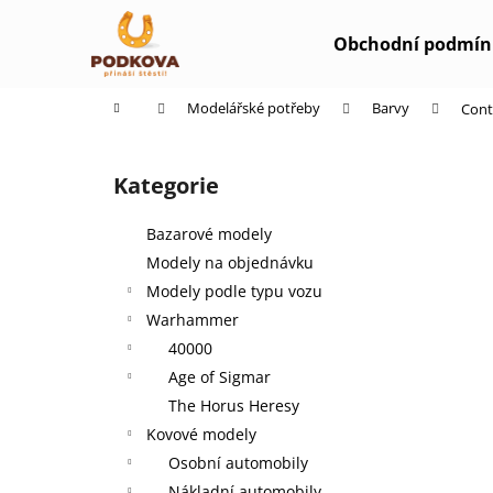
K
Přejít
na
o
Obchodní podmín
obsah
Zpět
Zpět
š
do
do
í
Domů
Modelářské potřeby
Barvy
Cont
k
obchodu
obchodu
P
o
Kategorie
Přeskočit
s
kategorie
t
Bazarové modely
r
Modely na objednávku
a
Modely podle typu vozu
n
Warhammer
n
40000
í
Age of Sigmar
p
The Horus Heresy
a
Kovové modely
n
Osobní automobily
e
Nákladní automobily