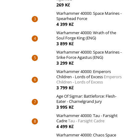
269 Kč
Warhammer 40000: Space Marines -
Spearhead Force
4 399 Kč
Warhammer 40000: Wrath of the
Soul Forge King (ENG)
3 899 Kč
Warhammer 40000: Space Marines -
Srike Force Agastus (ENG)
3 299 Kč
Warhammer 40000: Emperors
Children - Lords of Excess
Emperors
Children - Lords of Excess
3 799 Kč
Age Of Sigmar: Battleforce: Flesh-
Eater - Charnelgrand Jury
3 995 Kč
Warhammer 40000: Tau - Farsight
Cadre
Tau - Farsight Cadre
4 499 Kč
Warhammer 40000: Chaos Space