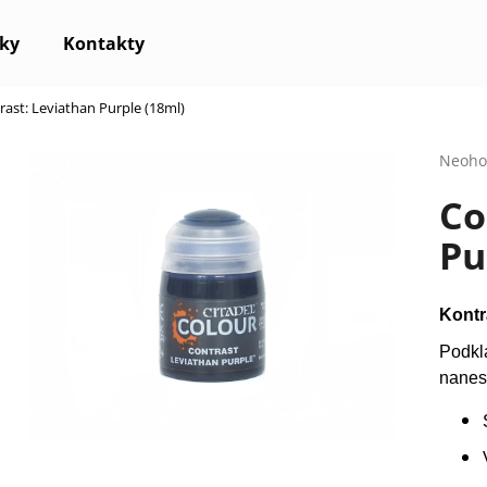
ky
Kontakty
rast: Leviathan Purple (18ml)
Co potřebujete najít?
Průmě
Neoho
hodno
Co
produ
HLEDAT
je
Pu
0,0
z
5
Doporučujeme
hvězdi
Kontr
Podkl
nanes