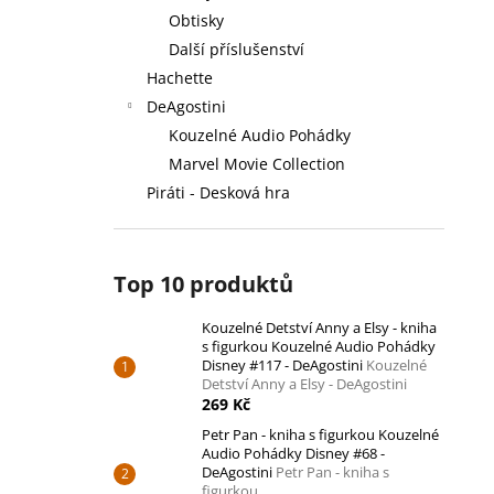
Obtisky
Další příslušenství
Hachette
DeAgostini
Kouzelné Audio Pohádky
Marvel Movie Collection
Piráti - Desková hra
Top 10 produktů
Kouzelné Detství Anny a Elsy - kniha
s figurkou Kouzelné Audio Pohádky
Disney #117 - DeAgostini
Kouzelné
Detství Anny a Elsy - DeAgostini
269 Kč
Petr Pan - kniha s figurkou Kouzelné
Audio Pohádky Disney #68 -
DeAgostini
Petr Pan - kniha s
figurkou