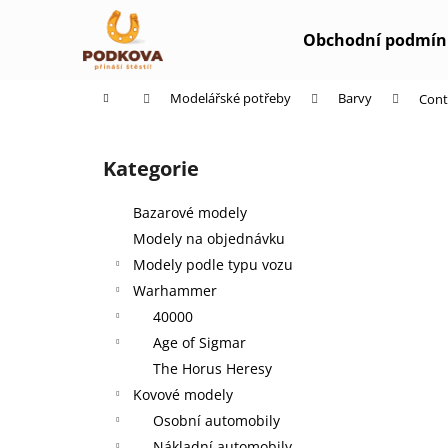
K
Přejít
na
o
Obchodní podmín
obsah
Zpět
Zpět
š
do
do
í
Domů
Modelářské potřeby
Barvy
Cont
k
obchodu
obchodu
P
o
Kategorie
Přeskočit
s
kategorie
t
Bazarové modely
r
Modely na objednávku
a
Modely podle typu vozu
n
Warhammer
n
40000
í
Age of Sigmar
p
The Horus Heresy
a
Kovové modely
n
Osobní automobily
e
Nákladní automobily