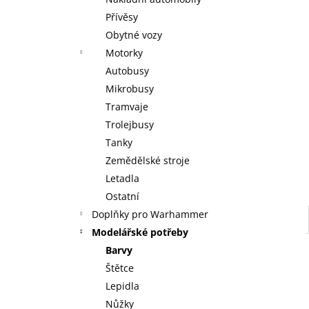
KOUZELNÉ DETSTVÍ ANNY A ELSY -
l
KNIHA S FIGURKOU KOUZELNÉ AUDIO
Přívěsy
POHÁDKY DISNEY #117 - DEAGOSTINI
Obytné vozy
KOUZELNÉ DETSTVÍ ANNY A ELSY -
DEAGOSTINI
Motorky
269 Kč
Autobusy
Mikrobusy
Tramvaje
Trolejbusy
Tanky
Zemědělské stroje
Letadla
Ostatní
Doplňky pro Warhammer
Modelářské potřeby
Barvy
Štětce
Lepidla
Nůžky