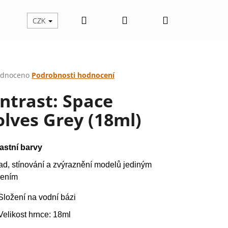
Hledat
Přihlášení
Nákupní
CZK
košík
rné
dnoceno
Podrobnosti hodnocení
cení
ntrast: Space
ktu
lves Grey (18ml)
ček.
astní barvy
ad, stínování a zvýraznění modelů jediným
ením
Složení na vodní bázi
Následující
Velikost hrnce: 18ml