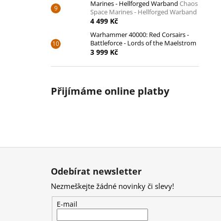
Marines - Hellforged Warband
Chaos
Space Marines - Hellforged Warband
4 499 Kč
Warhammer 40000: Red Corsairs -
Battleforce - Lords of the Maelstrom
3 999 Kč
Přijímáme online platby
Z
á
Odebírat newsletter
p
Nezmeškejte žádné novinky či slevy!
a
t
E-mail
í