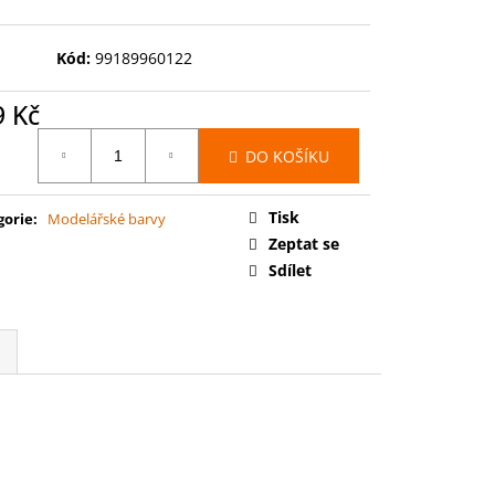
00: SPACE MARINES -
RCE
Kód:
99189960122
9 Kč
ná
DO KOŠÍKU
:
Tisk
gorie
:
Modelářské barvy
Zeptat se
Sdílet