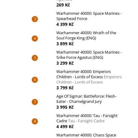
269 Kč
Warhammer 40000: Space Marines -
Spearhead Force
4 399 Kč
Warhammer 40000: Wrath of the
Soul Forge King (ENG)
3 899 Kč
Warhammer 40000: Space Marines -
Srike Force Agastus (ENG)
3 299 Kč
Warhammer 40000: Emperors
Children - Lords of Excess
Emperors
Children - Lords of Excess
3 799 Kč
Age Of Sigmar: Battleforce: Flesh-
Eater - Charnelgrand Jury
3 995 Kč
Warhammer 40000: Tau - Farsight
Cadre
Tau - Farsight Cadre
4 499 Kč
Warhammer 40000: Chaos Space