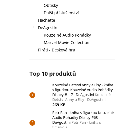
Obtisky
Další příslušenství
Hachette
DeAgostini
Kouzelné Audio Pohádky
Marvel Movie Collection
Piráti - Desková hra
Top 10 produktů
Kouzelné Detství Anny a Elsy - kniha
s figurkou Kouzelné Audio Pohádky
Disney #117 - DeAgostini
Kouzelné
Detství Anny a Elsy - DeAgostini
269 Kč
Petr Pan - kniha s figurkou Kouzelné
Audio Pohádky Disney #68 -
DeAgostini
Petr Pan - kniha s
figurkou