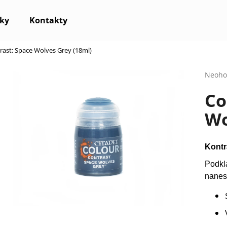
ky
Kontakty
rast: Space Wolves Grey (18ml)
Co potřebujete najít?
Průmě
Neoho
hodno
Co
produ
HLEDAT
je
Wo
0,0
z
5
Doporučujeme
hvězdi
Kontr
Podkl
nanes