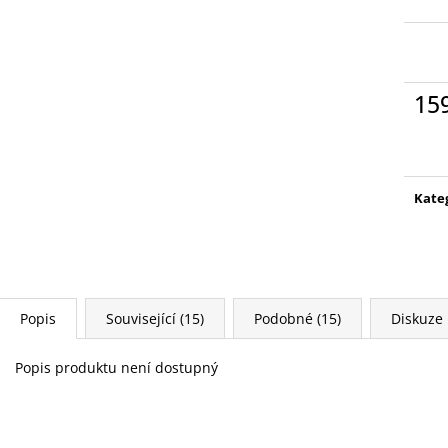
PETR PAN - KNIHA S FIGURKOU
WARHAMMER 400
KOUZELNÉ AUDIO POHÁDKY DISNEY
SPEARHEAD FO
#68 - DEAGOSTINI
PETR PAN - KNIHA S
4 399 Kč
FIGURKOU
269 Kč
15
Měr
cena
Kate
Popis
Související (15)
Podobné (15)
Diskuze
Popis produktu není dostupný