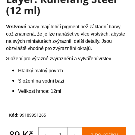
je
a
(12 ml)
0,0
z
j
5
í
hvězdiček.
Vrstvové
barvy mají lehčí pigment než základní barvy,
t
což znamená, že je lze nanášet ve více vrstvách, abyste
?
na svých miniaturách zvýraznili další detaily. Jsou
obzvláště vhodné pro zvýraznění okrajů.
Složení pro výrazné zvýraznění a vytváření vrstev
HLEDAT
Hladký matný povrch
Složení na vodní bázi
Velikost hrnce: 12ml
D
o
p
Kód:
99189951265
o
r
u
89 Kč
DO KOŠÍKU