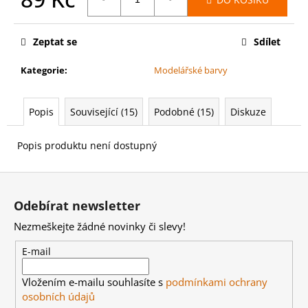
č
u
Měrná
cena:
j
Zeptat se
Sdílet
e
m
Kategorie
:
Modelářské barvy
e
Popis
Související (15)
Podobné (15)
Diskuze
WARHAMMER
40000:
EMPERORS
Popis produktu není dostupný
CHILDREN
-
Z
BLISSBOUND
WARBAND
á
EMPERORS
Odebírat newsletter
CHILDREN
p
-
Nezmeškejte žádné novinky či slevy!
a
BLISSBOUND
WARBAND
t
E-mail
4
í
499
Vložením e-mailu souhlasíte s
podmínkami ochrany
Kč
osobních údajů