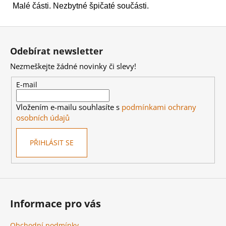
Malé části. Nezbytné špičaté součásti.
Z
á
Odebírat newsletter
p
Nezmeškejte žádné novinky či slevy!
a
t
E-mail
í
Vložením e-mailu souhlasíte s
podmínkami ochrany
osobních údajů
PŘIHLÁSIT SE
Informace pro vás
Obchodní podmínky