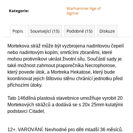
č
u
Warhammer Age of
Kategorie
:
j
Sigmar
e
m
Popis
Související (15)
Podobné (15)
Diskuze
e
Mortekova stráž může být vyzbrojena nadiritovou čepelí
WARHAMMER
nebo nadiritovým kopím, smrtícími zbraněmi, které
40000:
mohou protivníkovi ukrást životní sílu. Součástí sady je
COMMEMORATIVE
také možnost zahrnout praporečníka Necrophorose,
SERIES
-
který povede útok, a Mortreka Hekatose, který bude
DA
koordinovat jejich štítovou stěnu chránící jednotku před
RED
příchozími útoky.
GOBBO'S
SURPRISE
Tato 146dílná plastová stavebnice umožňuje vyrobit 20
729
Kč
Mortekových strážců a dodává se s 20x 25mm kulatými
podstavci Citadel.
12+. VAROVÁNÍ. Nevhodné pro děti mladší 36 měsíců.