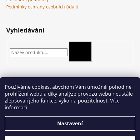
Podmínky ochrany osobních údajů
Vyhledávání
HLEDAT
Kontakt
Používáme cookies, abychom Vám umožnili pohodlné
prohlížení webu a díky analýze provozu webu neustále
podkova-shop
@
seznam.cz
zlepšovali jeho funkce, výkon a použitelnost.
Více
+420 704 397 000
informací
Nastavení
Vytvořil Shoptet