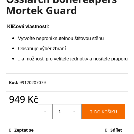
je
a
Mortek Guard
0,0
z
j
5
í
hvězdiček.
Klíčové vlastnosti:
t
?
Vytvořte neproniknutelnou štítovou stěnu
Obsahuje výběr zbraní...
...a možnosti pro velitele jednotky a nositele praporu
HLEDAT
Kód:
99120207079
D
949 Kč
o
Měrná
p
DO KOŠÍKU
cena:
o
r
u
Zeptat se
Sdílet