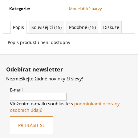
č
u
Kategorie
:
Modelářské barvy
j
e
m
Popis
Související (15)
Podobné (15)
Diskuze
e
Popis produktu není dostupný
AGE
Z
OF
SIGMAR:
á
BATTLEFORCE:
Odebírat newsletter
p
CITIES
Nezmeškejte žádné novinky či slevy!
OF
a
SIGMAR
t
-
E-mail
FOUNDING
í
FORAY
Vložením e-mailu souhlasíte s
podmínkami ochrany
3
osobních údajů
999
Kč
PŘIHLÁSIT SE