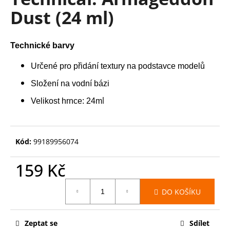
je
a
Dust (24 ml)
0,0
z
j
5
í
hvězdiček.
Technické barvy
t
?
Určené pro přidání textury na podstavce modelů
Složení na vodní bázi
l
Velikost hrnce: 24m
HLEDAT
Kód:
99189956074
D
159 Kč
o
Měrná
p
DO KOŠÍKU
cena:
o
r
u
Zeptat se
Sdílet