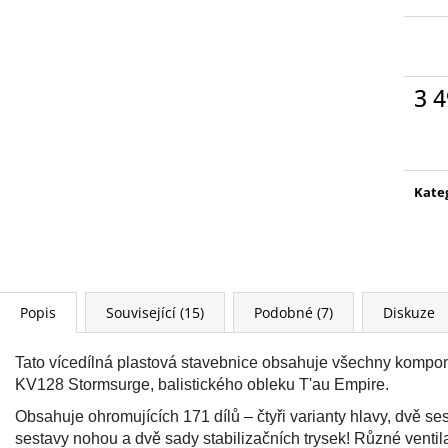
PETR PAN - KNIHA S FIGURKOU
WARHAMMER 400
KOUZELNÉ AUDIO POHÁDKY DISNEY
SPEARHEAD FO
#68 - DEAGOSTINI
PETR PAN - KNIHA S
4 399 Kč
FIGURKOU
269 Kč
3 4
Měr
cena
Kate
Popis
Související (15)
Podobné (7)
Diskuze
Tato vícedílná plastová stavebnice obsahuje všechny kompo
KV128 Stormsurge, balistického obleku T'au Empire.
Obsahuje ohromujících 171 dílů – čtyři varianty hlavy, dvě se
sestavy nohou a dvě sady stabilizačních trysek! Různé ventila