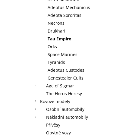
KOUZELNÉ DETSTVÍ ANNY A ELSY -
l
KNIHA S FIGURKOU KOUZELNÉ AUDIO
Adeptus Mechanicus
POHÁDKY DISNEY #117 - DEAGOSTINI
Adepta Sororitas
KOUZELNÉ DETSTVÍ ANNY A ELSY -
DEAGOSTINI
Necrons
269 Kč
Drukhari
Tau Empire
Orks
Space Marines
Tyranids
Adeptus Custodes
Genestealer Cults
Age of Sigmar
The Horus Heresy
Kovové modely
Osobní automobily
Nákladní automobily
Přívěsy
Obytné vozy