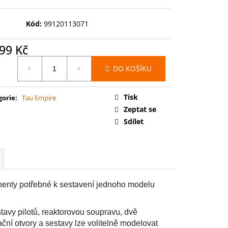
00: SPACE MARINES -
RCE
Kód:
99120113071
99 Kč
ná
DO KOŠÍKU
:
Tisk
gorie
:
Tau Empire
Zeptat se
Sdílet
nenty potřebné k sestavení jednoho modelu
stavy pilotů, reaktorovou soupravu, dvě
ční otvory a sestavy lze volitelně modelovat