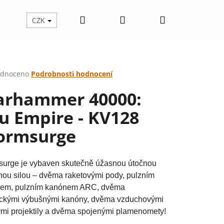
Hledat
Přihlášení
Nákupní
CZK
košík
rné
dnoceno
Podrobnosti hodnocení
cení
rhammer 40000:
ktu
u Empire - KV128
ormsurge
ček.
surge je vybaven skutečně úžasnou útočnou
nou silou – dvěma raketovými pody, pulzním
em, pulzním kanónem ARC, dvěma
tickými výbušnými kanóny, dvěma vzduchovými
Následující
vými projektily a dvěma spojenými plamenomety!