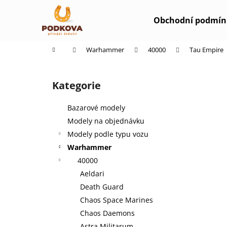
K
Přejít
na
o
Obchodní podmín
obsah
Zpět
Zpět
š
do
do
í
Domů
Warhammer
40000
Tau Empire
k
obchodu
obchodu
P
o
Kategorie
Přeskočit
s
kategorie
t
Bazarové modely
r
Modely na objednávku
a
Modely podle typu vozu
n
Warhammer
n
40000
í
Aeldari
p
Death Guard
a
Chaos Space Marines
n
Chaos Daemons
e
Astra Militarum