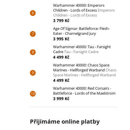
Warhammer 40000: Emperors
Children - Lords of Excess
Emperors
Children - Lords of Excess
3 799 Kč
Age Of Sigmar: Battleforce: Flesh-
Eater - Charnelgrand Jury
3 995 Kč
Warhammer 40000: Tau - Farsight
Cadre
Tau - Farsight Cadre
4 499 Kč
Warhammer 40000: Chaos Space
Marines - Hellforged Warband
Chaos
Space Marines - Hellforged Warband
4 499 Kč
Warhammer 40000: Red Corsairs -
Battleforce - Lords of the Maelstrom
3 999 Kč
Přijímáme online platby