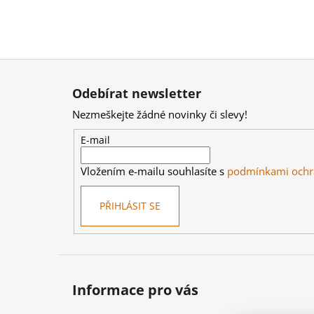
Z
á
Odebírat newsletter
p
Nezmeškejte žádné novinky či slevy!
a
t
E-mail
í
Vložením e-mailu souhlasíte s
podmínkami ochr
PŘIHLÁSIT SE
Informace pro vás