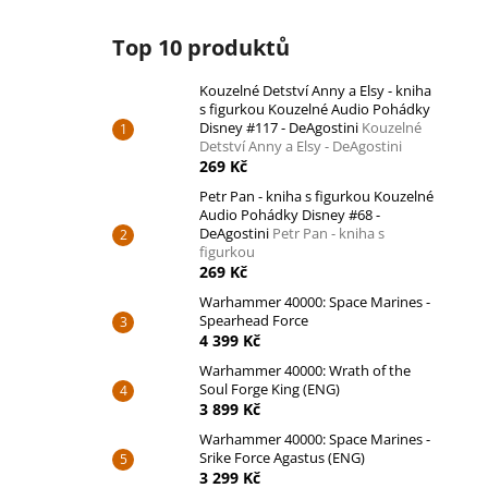
Top 10 produktů
Kouzelné Detství Anny a Elsy - kniha
s figurkou Kouzelné Audio Pohádky
Disney #117 - DeAgostini
Kouzelné
Detství Anny a Elsy - DeAgostini
269 Kč
Petr Pan - kniha s figurkou Kouzelné
Audio Pohádky Disney #68 -
DeAgostini
Petr Pan - kniha s
figurkou
269 Kč
Warhammer 40000: Space Marines -
Spearhead Force
4 399 Kč
Warhammer 40000: Wrath of the
Soul Forge King (ENG)
3 899 Kč
Warhammer 40000: Space Marines -
Srike Force Agastus (ENG)
3 299 Kč