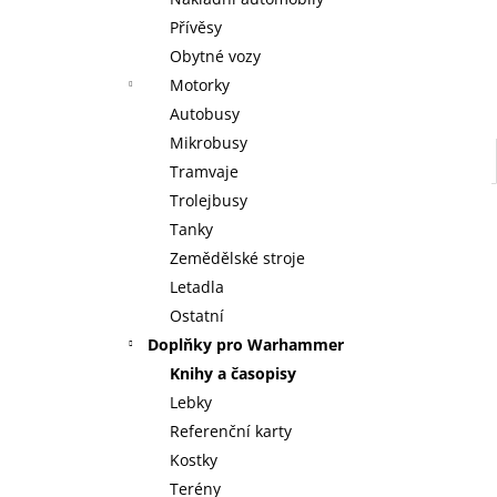
WARHAMMER 40000: EMPERORS
l
CHILDREN - BLISSBOUND WARBAND
Přívěsy
EMPERORS CHILDREN - BLISSBOUND
Obytné vozy
WARBAND
Motorky
4 499 Kč
Autobusy
Mikrobusy
Tramvaje
Trolejbusy
Tanky
Zemědělské stroje
Letadla
Ostatní
Doplňky pro Warhammer
Knihy a časopisy
Lebky
Referenční karty
Kostky
Terény