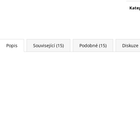
WARHAMMER 40000: EMPERORS
AGE OF SIGMAR:
CHILDREN - LORDS OF EXCESS
EATER - CHARN
Kate
EMPERORS CHILDREN - LORDS OF
3 995 Kč
EXCESS
3 799 Kč
Popis
Související (15)
Podobné (15)
Diskuze