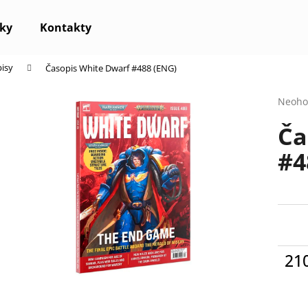
ky
Kontakty
pisy
Časopis White Dwarf #488 (ENG)
Co potřebujete najít?
Průmě
Neoho
hodno
Ča
produ
HLEDAT
je
#4
0,0
z
5
Doporučujeme
hvězdi
21
Měr
cena