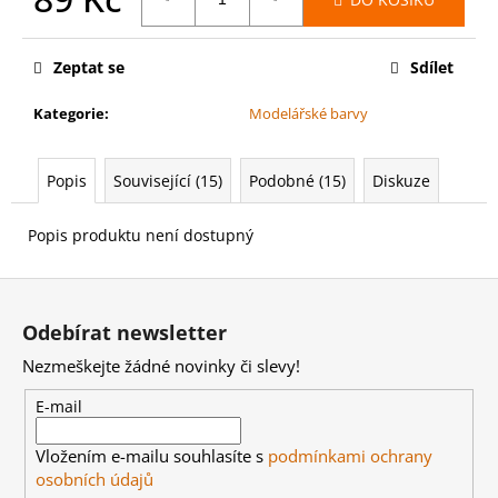
č
u
Měrná
cena:
j
Zeptat se
Sdílet
e
m
Kategorie
:
Modelářské barvy
e
Popis
Související (15)
Podobné (15)
Diskuze
WARHAMMER
40000:
LEAGUES
Popis produktu není dostupný
OF
VOTANN
Z
-
CTHONIAN
á
PROSPECT
Odebírat newsletter
LEAGUES
p
OF
Nezmeškejte žádné novinky či slevy!
a
VOTANN
-
t
E-mail
CTHONIAN
í
PROSPECT
Vložením e-mailu souhlasíte s
podmínkami ochrany
4
osobních údajů
499