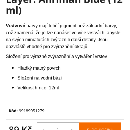
je
a
ml)
0,0
z
j
5
í
hvězdiček.
Vrstvové
barvy mají lehčí pigment než základní barvy,
t
což znamená, že je lze nanášet ve více vrstvách, abyste
?
na svých miniaturách zvýraznili další detaily. Jsou
obzvláště vhodné pro zvýraznění okrajů.
Složení pro výrazné zvýraznění a vytváření vrstev
HLEDAT
Hladký matný povrch
Složení na vodní bázi
Velikost hrnce: 12ml
D
o
p
Kód:
99189951279
o
r
u
89 Kč
DO KOŠÍKU