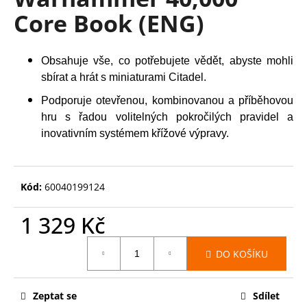
je
a
Core Book (ENG)
0,0
z
j
5
í
hvězdiček.
Obsahuje vše, co potřebujete vědět, abyste mohli
t
sbírat a hrát s miniaturami Citadel.
?
Podporuje otevřenou, kombinovanou a příběhovou
hru s řadou volitelných pokročilých pravidel a
inovativním systémem křížové výpravy.
HLEDAT
Kód:
60040199124
D
1 329 Kč
o
Měrná
p
DO KOŠÍKU
cena:
o
r
u
Zeptat se
Sdílet