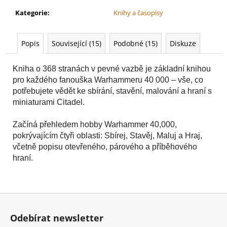
č
u
Kategorie
:
Knihy a časopisy
j
e
Popis
Související (15)
Podobné (15)
Diskuze
m
e
Kniha o 368 stranách v pevné vazbě je základní knihou
pro každého fanouška Warhammeru 40 000 – vše, co
AGE
potřebujete vědět ke sbírání, stavění, malování a hraní s
OF
miniaturami Citadel.
SIGMAR:
BATTLEFORCE:
CITIES
Začíná přehledem hobby Warhammer 40,000,
OF
pokrývajícím čtyři oblasti: Sbírej, Stavěj, Maluj a Hraj,
SIGMAR
-
včetně popisu otevřeného, párového a příběhového
FOUNDING
hraní.
FORAY
3
999
Kč
Z
á
Odebírat newsletter
p