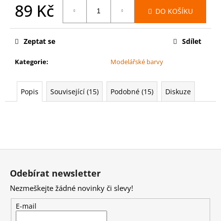
č
89 Kč
u
DO KOŠÍKU
j
Měrná
cena:
e
Zeptat se
Sdílet
m
e
Kategorie
:
Modelářské barvy
WARHAMMER
Popis
Související (15)
Podobné (15)
Diskuze
40000:
SPACE
MARINES
-
SPEARHEAD
FORCE
4
Z
399
á
Kč
Odebírat newsletter
p
Nezmeškejte žádné novinky či slevy!
a
t
E-mail
í