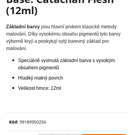
je
a
(12ml)
0,0
z
j
5
í
hvězdiček.
Základní barvy
jsou hlavní prvkem
klasické metody
t
malování. Díky vysokému obsahu pigmentů tyto barvy
?
výborně kryjí a poskytují sytý barevný základ pro
malování.
Speciálně vyvinutá základní barva s vysokým
obsahem pigmentů
HLEDAT
Hladký matný povrch
Velikost hrnce: 12ml
D
o
p
o
r
Kód:
99189950256
u