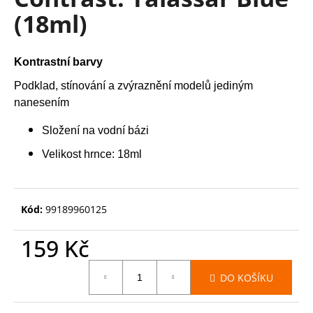
je
a
(18ml)
0,0
z
j
5
í
hvězdiček.
Kontrastní barvy
t
?
Podklad, stínování a zvýraznění modelů jediným
nanesením
Složení na vodní bázi
Velikost hrnce: 18ml
HLEDAT
Kód:
99189960125
D
o
159 Kč
p
Měrná
o
DO KOŠÍKU
cena:
r
u