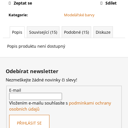
č
Zeptat se
Sdílet
u
j
Kategorie
:
Modelářské barvy
e
m
e
Popis
Související (15)
Podobné (15)
Diskuze
Popis produktu není dostupný
WARHAMMER
40000:
COMBAT
Z
PATROL
á
–
Odebírat newsletter
ADEPTUS
p
CUSTODES
Nezmeškejte žádné novinky či slevy!
a
2024
t
E-mail
2
849
í
Kč
Vložením e-mailu souhlasíte s
podmínkami ochrany
osobních údajů
PŘIHLÁSIT SE