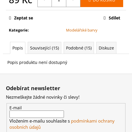
č
u
Měrná
cena:
j
Zeptat se
Sdílet
e
m
Kategorie
:
Modelářské barvy
e
Popis
Související (15)
Podobné (15)
Diskuze
WARHAMMER
40000:
LEAGUES
Popis produktu není dostupný
OF
VOTANN
Z
-
CTHONIAN
á
PROSPECT
Odebírat newsletter
LEAGUES
p
OF
Nezmeškejte žádné novinky či slevy!
a
VOTANN
-
t
E-mail
CTHONIAN
í
PROSPECT
Vložením e-mailu souhlasíte s
podmínkami ochrany
4
osobních údajů
499