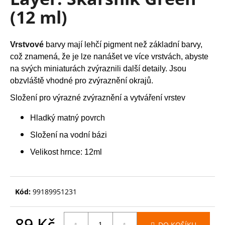
je
a
(12 ml)
0,0
z
j
5
í
hvězdiček.
Vrstvové
barvy mají lehčí pigment než základní barvy,
t
což znamená, že je lze nanášet ve více vrstvách, abyste
?
na svých miniaturách zvýraznili další detaily. Jsou
obzvláště vhodné pro zvýraznění okrajů.
Složení pro výrazné zvýraznění a vytváření vrstev
HLEDAT
Hladký matný povrch
Složení na vodní bázi
Velikost hrnce: 12ml
D
o
p
Kód:
99189951231
o
r
u
89 Kč
DO KOŠÍKU